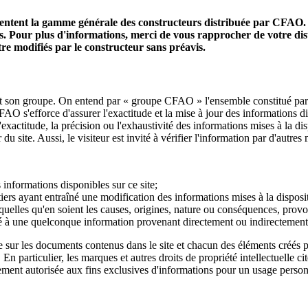
ésentent la gamme générale des constructeurs distribuée par CFAO. 
s. Pour plus d'informations, merci de vous rapprocher de votre di
tre modifiés par le constructeur sans préavis.
t son groupe. On entend par « groupe CFAO » l'ensemble constitué par CFA
O s'efforce d'assurer l'exactitude et la mise à jour des informations diff
exactitude, la précision ou l'exhaustivité des informations mises à la di
 du site. Aussi, le visiteur est invité à vérifier l'information par d'autre
 informations disponibles sur ce site;
ers ayant entraîné une modification des informations mises à la dispositi
uelles qu'en soient les causes, origines, nature ou conséquences, provoq
rdé à une quelconque information provenant directement ou indirectement
elle sur les documents contenus dans le site et chacun des éléments créés 
En particulier, les marques et autres droits de propriété intellectuelle ci
ent autorisée aux fins exclusives d'informations pour un usage personnel 