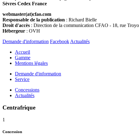
Sèvres
Cedex France
webmaster(at)cfao.com
Responsable de la publication
: Richard Bielle
Droit d'accès
: Direction de la communication CFAO - 18, rue Troy
Hébergeur
: OVH
Demande d'information
Facebook
Actualités
Accueil
Gamme
Mentions légales
Demande d'information
Service
Concessions
Actualités
Centrafrique
1
Concession