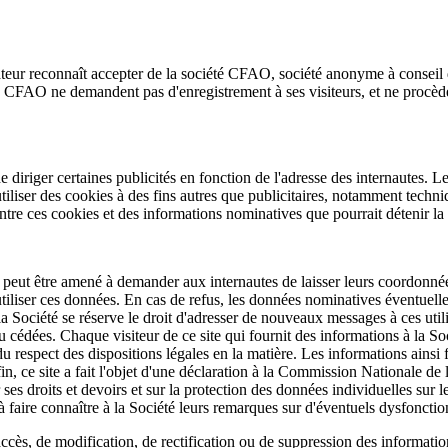
teur reconnaît accepter de la société CFAO, société anonyme à conseil de 
upe CFAO ne demandent pas d'enregistrement à ses visiteurs, et ne procè
 de diriger certaines publicités en fonction de l'adresse des internautes. 
tiliser des cookies à des fins autres que publicitaires, notamment tech
entre ces cookies et des informations nominatives que pourrait détenir la
té peut être amené à demander aux internautes de laisser leurs coordonné
tiliser ces données. En cas de refus, les données nominatives éventuelle
, la Société se réserve le droit d'adresser de nouveaux messages à ces uti
ées. Chaque visiteur de ce site qui fournit des informations à la Société
ve du respect des dispositions légales en la matière. Les informations ains
nfin, ce site a fait l'objet d'une déclaration à la Commission Nationale de
 ses droits et devoirs et sur la protection des données individuelles sur
 faire connaître à la Société leurs remarques sur d'éventuels dysfonctio
accès, de modification, de rectification ou de suppression des informatio