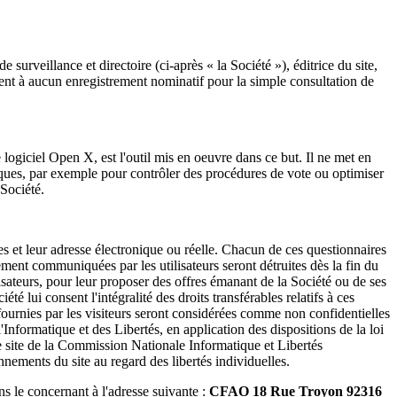
surveillance et directoire (ci-après « la Société »), éditrice du site,
dent à aucun enregistrement nominatif pour la simple consultation de
Le logiciel Open X, est l'outil mis en oeuvre dans ce but. Il ne met en
niques, par exemple pour contrôler des procédures de vote ou optimiser
 Société.
es et leur adresse électronique ou réelle. Chacun de ces questionnaires
ment communiquées par les utilisateurs seront détruites dès la fin du
lisateurs, pour leur proposer des offres émanant de la Société ou de ses
 lui consent l'intégralité des droits transférables relatifs à ces
i fournies par les visiteurs seront considérées comme non confidentielles
 l'Informatique et des Libertés, en application des dispositions de la loi
 le site de la Commission Nationale Informatique et Libertés
nnements du site au regard des libertés individuelles.
ns le concernant à l'adresse suivante :
CFAO 18 Rue Troyon 92316