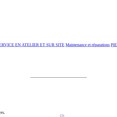
ERVICE EN ATELIER ET SUR SITE
Maintenance et réparations
PI
___________________________
ers.